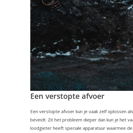
Een verstopte afvoer
Een verstopte afvoer kun je vaak zelf oplossen als
bevindt. Zit het probleem dieper dan kun je het v
loodgieter heeft speciale apparatuur waarmee d