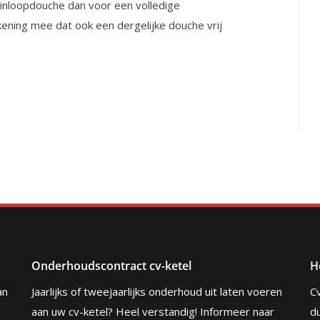
 inloopdouche dan voor een volledige
kening mee dat ook een dergelijke douche vrij
Onderhoudscontract cv-ketel
H
an
Jaarlijks of tweejaarlijks onderhoud uit laten voeren
C
aan uw cv-ketel? Heel verstandig! Informeer naar
du