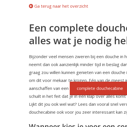
Ga terug naar het overzicht
Een complete douche
alles wat je nodig he
Bijzonder veel mensen zweren bij een douche in
neemt dan ook aanzienlijk minder tijd in beslag d
graag zou willen kunnen genieten van een douche i
om dit voor mekaar te krijgen. Eén van de meest 
aanschaffen van een
complete douchecabine
schuilt in het feit dat je in één klap over alles ko
Lijkt dit jou ook wel wat? Lees dan vooral snel v
douchecabine ook voor jou zeer interessant kan zi
Wanneer kies je voor een c